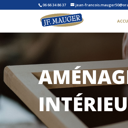
06 66 34 86 37
jean-francois.mauger50@or
ACCU
AMÉNAG
INTÉRIE