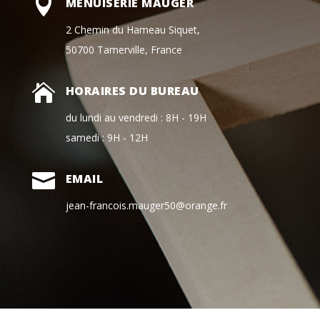

MENUISERIE MAUGER
2 Chemin du Hameau Siquet,
50700 Tamerville, France

HORAIRES DU BUREAU
du lundi au vendredi : 8H - 19H
samedi : 9H - 12H

EMAIL
jean-francois.mauger50@orange.fr